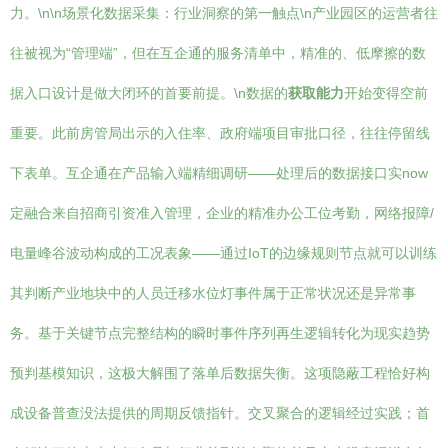
力。\n\n场景化数据采集：行业洞察的第一触点\n产业园区的运营者往
往被视为“管理端”，但在互企通的服务清单中，精准的、低摩擦的数
据入口设计是做大闭环的首要前提。\n数据的
获取能力
开始变得空前
重要。此前房管局出示的入住率、政府端项目审批口径，往往停留线
下表单。互企通在产品输入端精细调研——处理后的数据接口实now
定融合来自招商引资准入管理，企业的精准办公工位考勤，网络报障/
电量峰谷波动构成的工况表象——通过IoT的边缘规则节点就可以训练
其判断产业地块中的人员迁移水位灯事件属于正常状况还是异常事
务。基于关键节点完整结构的瞬时事件序列再生逻辑转化为现实趋势
预判基模知识，这极大解围了落单后数据失衡。这项隐蔽工程恰好构
成设备普查没法提供的周期反馈指针。交叉聚合的逻辑经过实践；首