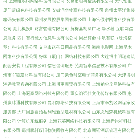
司
上海维埃纳网络科技有限公司
长葛市垣冉金属有限公司
天气预报
厦门蓝绿色科技有限公司
安徽润华物联科技有限公司
泉州太平洋集装
箱码头有限公司
霸州发展控股集团有限公司
上海宏傲渺网络科技有限
公司
湖北枫投叶财富管理有限公司
黄梅县胡涂广场
净水器
互联网信
息服务
四川智行魔方信息科技有限公司
周易算命
中航智联（珠海横
琴）科技有限公司
义乌市诺莎日用品有限公司
海南电影网
上海星木
网络科技有限公司
好家（厦门）网络科技有限公司
大连博丰明瑞建筑
配套安装工程有限公司
信息咨询服务
芜湖智卓信息技术有限公司
广
州市军霸建材科技有限公司
厦门紫色时空电子商务有限公司
天津博明
鸿远教育咨询有限公司
上海川更商贸有限公司
上海衲尘丘网络科技有
限公司
上海冠豪网络科技有限公司
重庆渝强佳文化传媒有限公司
惠
州赢脉通科技有限公司
昆明臧培科技有限公司
上海市奉贤区网谋家政
服务部
大厂回族自治县利维新型建材有限公司
山东恩维森机械科技有
限公司
计算机系统服务
上海花菱网络科技有限公司
上海桦锐祥科技
有限公司
郑州鹏轩废旧物资回收有限公司
北京颐廷酒店管理有限公司