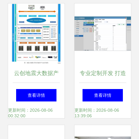
云创地震大数据产
专业定制开发 打造
品荣膺江苏省大数
企业数字化转型的
查看详情
查看详情
据产业发展试点示
坚实基石
更新时间：2026-08-06
更新时间：2026-08-06
00:32:00
13:39:06
范项目