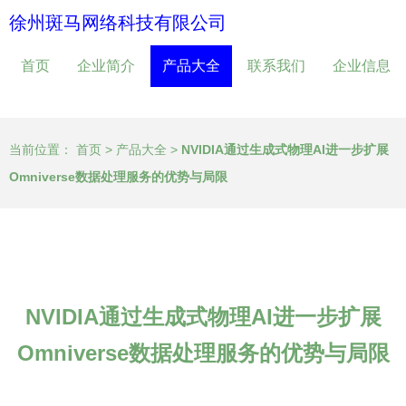
徐州斑马网络科技有限公司
首页
企业简介
产品大全
联系我们
企业信息
当前位置：
首页
>
产品大全
>
NVIDIA通过生成式物理AI进一步扩展
Omniverse数据处理服务的优势与局限
NVIDIA通过生成式物理AI进一步扩展
Omniverse数据处理服务的优势与局限