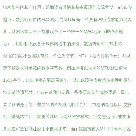
络构架中的核心作用，帮助读者理解其基本原理与实际意义。\n\n###
起点：数据链路层的MAC地址与MTU\n每一个具备网络通信能力的设
备，其网络接口卡上都被赋予了一个唯一的MAC地址（即物理地
址），用以标识设备于局部网络中的身份。数据传输时，常由称
为“帧”的最小数据块荷载，单位为字节。MTU（最大传输单元）即规
定了帧最大可承载的数据字节数。例如标准以太网的MTU默认值为
1500字节，超出便须在更高层拆包，以此保障单次数据传输吞吐量与
特定链路适配性。\n\n在这我们忽视一些底层复杂的成帧逻辑；重点
要了解的是，使一整屏的图片视频飞驰于光纤（或您的笔电接口-交换
机后端线路中），就要关注MTU网络维护模式，它使您运行ip或在服
务底层审查它能让应用不自动撕裂；当ip数据报较大MTU判同不可区