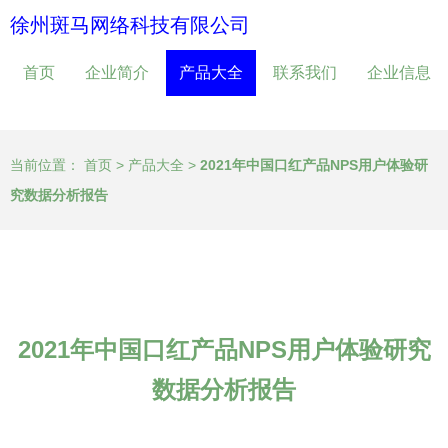
徐州斑马网络科技有限公司
首页
企业简介
产品大全
联系我们
企业信息
当前位置：
首页
>
产品大全
>
2021年中国口红产品NPS用户体验研
究数据分析报告
2021年中国口红产品NPS用户体验研究
数据分析报告