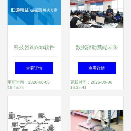
科技咨询App软件
数据驱动赋能未来
开发的主要功能特
信号完整性分析大
查看详情
查看详情
点与数据处理服务
作业与赛项实践并
更新时间：2026-08-06
更新时间：2026-08-06
18:45:24
16:35:41
行，共铸现场精彩