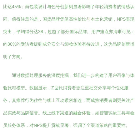
比达45%；而包装设计与色号创新则显著影响了年轻消费者的情感认
同。值得注意的是，国货品牌凭借高性价比与本土化营销，NPS表现
突出，平均得分达38，超越了部分国际品牌。用户痛点亦清晰可见：
约30%的受访者提到成分安全与卸妆体验有待改进，这为品牌创新指
明了方向。
通过数据处理服务的深度挖掘，我们进一步构建了用户画像与体
验旅程模型。数据显示，Z世代消费者更注重社交分享与个性化服
务，其推荐行为往往与线上互动紧密相连；而成熟消费者则更关注产
品实效与品牌信誉。线上线下渠道的融合体验，如智能试妆工具与会
员服务体系，对NPS提升贡献显著，强调了全渠道策略的重要性。