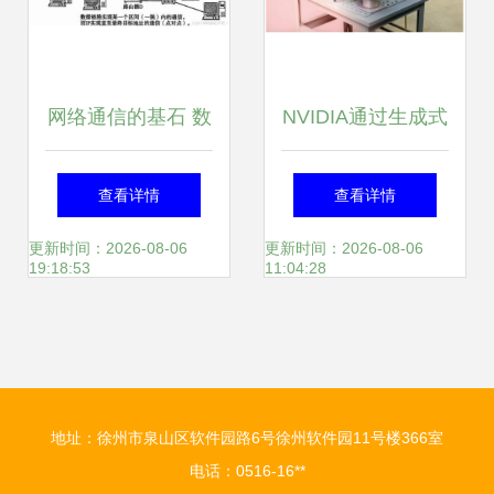
网络通信的基石 数
NVIDIA通过生成式
据链路层与数据服
物理AI进一步扩展
查看详情
查看详情
务的深度解析
Omniverse数据处
更新时间：2026-08-06
更新时间：2026-08-06
19:18:53
11:04:28
理服务的优势与局
限
地址：徐州市泉山区软件园路6号徐州软件园11号楼366室
电话：0516-16**